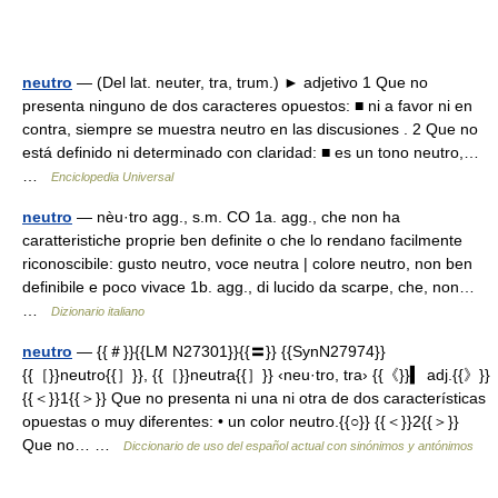
neutro
— (Del lat. neuter, tra, trum.) ► adjetivo 1 Que no
presenta ninguno de dos caracteres opuestos: ■ ni a favor ni en
contra, siempre se muestra neutro en las discusiones . 2 Que no
está definido ni determinado con claridad: ■ es un tono neutro,…
…
Enciclopedia Universal
neutro
— nèu·tro agg., s.m. CO 1a. agg., che non ha
caratteristiche proprie ben definite o che lo rendano facilmente
riconoscibile: gusto neutro, voce neutra | colore neutro, non ben
definibile e poco vivace 1b. agg., di lucido da scarpe, che, non…
…
Dizionario italiano
neutro
— {{＃}}{{LM N27301}}{{〓}} {{SynN27974}}
{{［}}neutro{{］}}, {{［}}neutra{{］}} ‹neu·tro, tra› {{《}}▍ adj.{{》}}
{{＜}}1{{＞}} Que no presenta ni una ni otra de dos características
opuestas o muy diferentes: • un color neutro.{{○}} {{＜}}2{{＞}}
Que no… …
Diccionario de uso del español actual con sinónimos y antónimos