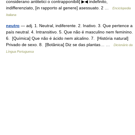
considerano antitetici o contrapponibili] ▶◀ indefinito,
indifferenziato, [in rapporto al genere] asessuato. 2 …
Enciclopedia
Italiana
neutro
— adj. 1. Neutral, indiferente. 2. Inativo. 3. Que pertence a
país neutral. 4. Intransitivo. 5. Que não é masculino nem feminino.
6. [Química] Que não é ácido nem alcalino. 7. [História natural]
Privado de sexo. 8. [Botânica] Diz se das plantas… …
Dicionário da
Língua Portuguesa