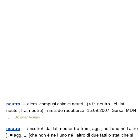
neutro
— elem. compuşi chimici neutri . (< fr. neutro , cf. lat.
neuter, tra, neutru) Trimis de raduborza, 15.09.2007. Sursa: MDN
…
Dicționar Român
neutro
— / nɛutro/ [dal lat. neuter tra trum, agg., né l uno né l altro
]. ■ agg. 1. [che non è né l uno né l altro di due fatti o stati che si