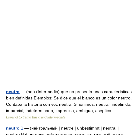
neutro
— (adj) (Intermedio) que no presenta unas características
bien definidas Ejemplos: Se dice que el blanco es un color neutro.
Contaba la historia con voz neutra. Sinónimos: neutral, indefinido,
imparcial, indeterminado, impreciso, ambiguo, aséptico… …
Español Extremo Basic and Intermediate
neutro 1
— (нейтральный | neutre | unbestimmt | neutral |
neutro) В фонетике нейтральным называют гласный плохо