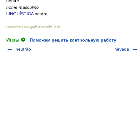
neutre
nome masculino
LINGUÍSTICA
neutre
Dicionário Português-Francês
.
2013
.
Игры ⚽
Поможем решить контрольную работу
neutrão
nevada