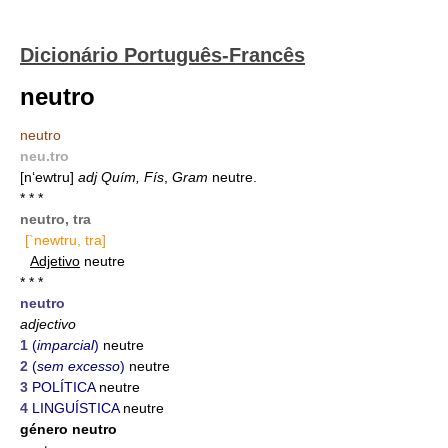
Dicionário Português-Francês
neutro
neutro
neu.tro
[n‘ewtru]
adj Quím, Fís
,
Gram
neutre.
* * *
neutro, tra
[`newtru, tra]
Adjetivo
neutre
* * *
neutro
adjectivo
1
(
imparcial
)
neutre
2
(
sem excesso
)
neutre
3
POLÍTICA
neutre
4
LINGUÍSTICA
neutre
género neutro