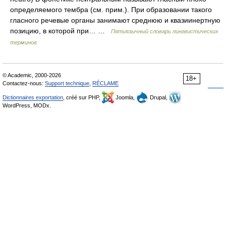
определяемого тембра (см. прим.). При образовании такого
гласного речевые органы занимают среднюю и квазиинертную
позицию, в которой при… …
Пятиязычный словарь лингвистических
терминов
© Academic, 2000-2026
18+
Contactez-nous:
Support technique
,
RÉCLAME
Dictionnaires exportation
, créé sur PHP,
Joomla,
Drupal,
WordPress, MODx.